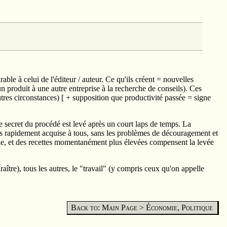
able à celui de l'éditeur / auteur. Ce qu'ils créent = nouvelles
produit à une autre entreprise à la recherche de conseils). Ces
autres circonstances) [ + supposition que productivité passée = signe
e secret du procédé est levé après un court laps de temps. La
lus rapidement acquise à tous, sans les problèmes de découragement et
nable, et des recettes momentanément plus élevées compensent la levée
aître), tous les autres, le "travail" (y compris ceux qu'on appelle
Back to: Main Page
>
Économie, Politique