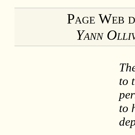
Page Web d
Yann Olli
The
to 
per
to 
dep