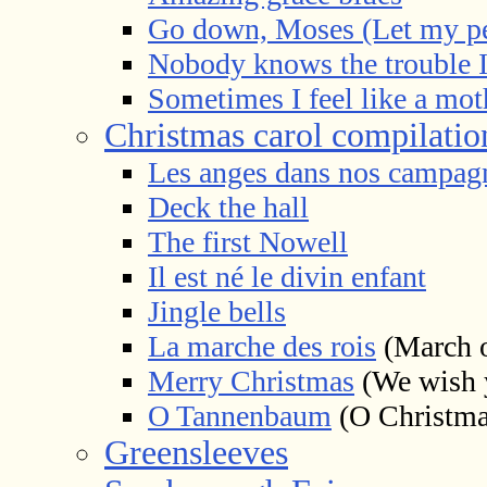
Go down, Moses (Let my pe
Nobody knows the trouble I
Sometimes I feel like a mot
Christmas carol compilatio
Les anges dans nos campagn
Deck the hall
The first Nowell
Il est né le divin enfant
Jingle bells
La marche des rois
(March o
Merry Christmas
(We wish y
O Tannenbaum
(O Christma
Greensleeves