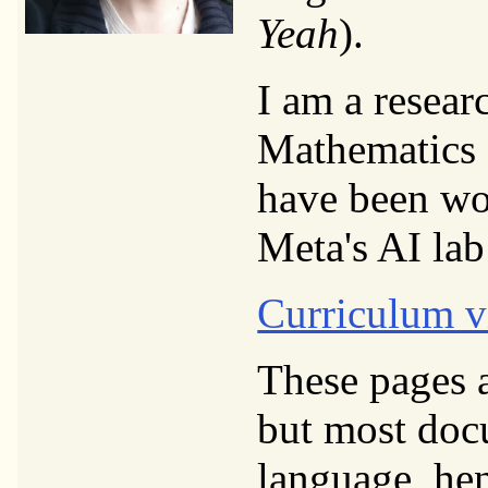
Yeah
).
I am a resear
Mathematics a
have been wor
Meta's AI lab
Curriculum v
These pages a
but most docu
language, he